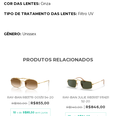
COR DAS LENTES:
Cinza
TIPO DE TRATAMENTO DAS LENTES:
Filtro UV
GÊNERO:
Unissex
PRODUTOS RELACIONADOS
RAY-BAN RB3719 001/51 54-20
RAY-BAN JULIE RB3957 919631
52-20
R$855,00
R$950,00
R$846,00
R$940,00
10
x de
R$85,50
sem juros